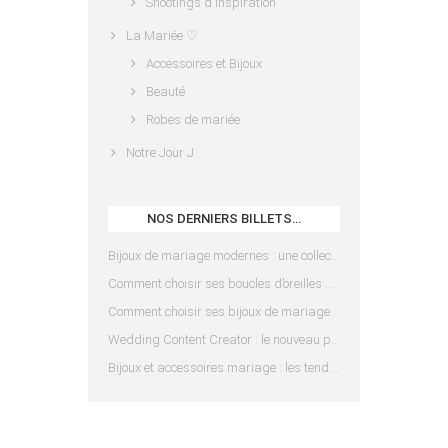
Shootings d'inspiration
La Mariée ♡
Accessoires et Bijoux
Beauté
Robes de mariée
Notre Jour J
NOS DERNIERS BILLETS…
Bijoux de mariage modernes : une collection pensée pour les mariées d’aujourd’hui
Comment choisir ses boucles d’oreilles de mariée en fonction de sa coiffure ?
Comment choisir ses bijoux de mariage en fonction de sa robe ?
Wedding Content Creator : le nouveau prestataire indispensable pour votre mariage
Bijoux et accessoires mariage : les tendances 2025