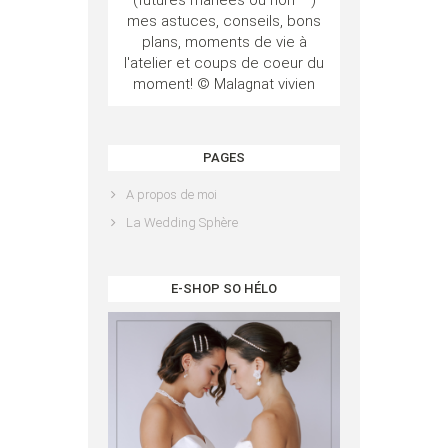
(futures mariées ou non ^^)
mes astuces, conseils, bons
plans, moments de vie à
l'atelier et coups de coeur du
moment! © Malagnat vivien
PAGES
A propos de moi
La Wedding Sphère
E-SHOP SO HÉLO