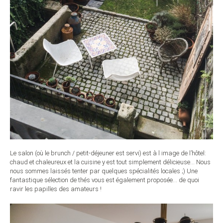
Le salon (où le brunch / petit-déjeuner est servi) est à l image de l’hôtel:
chaud et chaleureux et la cuisine y est tout simplement délicieuse… Nous
nous sommes laissés tenter par quelques spécialités locales ;) Une
fantastique sélection de thés vous est également proposée… de quoi
ravir les papilles des amateurs !