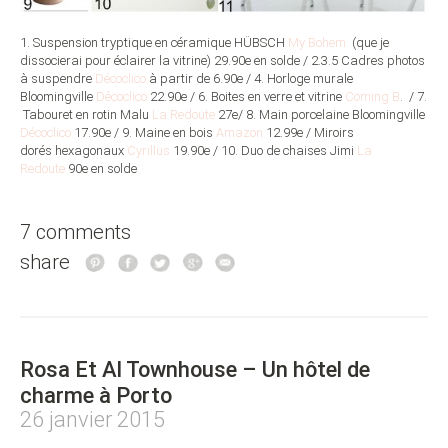
1. Suspension tryptique en céramique HÜBSCH
My Bohem
(que je
dissocierai pour éclairer la vitrine) 29.90e en solde / 2.3.5 Cadres photos
à suspendre
Décoclico
à partir de 6.90e / 4. Horloge murale
Bloomingville
Décoclico
22.90e / 6. Boites en verre et vitrine
Coming B
. / 7.
Tabouret en rotin Malu
La Redoute
27e/ 8. Main porcelaine Bloomingville
Décoclico
17.90e / 9. Maine en bois
Amazon
12.99e / Miroirs
dorés hexagonaux
Cyrillus
19.90e / 10. Duo de chaises Jimi
La
Redoute
90e en solde
7 comments
share
Rosa Et Al Townhouse – Un hôtel de
charme à Porto
26 janvier 2015