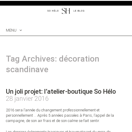
MENU
SKIP
TO
CONTENT
Tag Archives: décoration
scandinave
Un joli projet: l’atelier-boutique So Hélo
28 janvier 2016
2016 sera l’année du changement professionnellement et
personnellement … Après 5 années passées à Paris, l’appel de la
campagne, de son air frais et de son calme se fait sentir.
Les derniers évènements tragiques et traumatisant du mois de