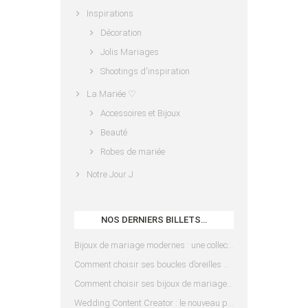
Inspirations
Décoration
Jolis Mariages
Shootings d'inspiration
La Mariée ♡
Accessoires et Bijoux
Beauté
Robes de mariée
Notre Jour J
NOS DERNIERS BILLETS…
Bijoux de mariage modernes : une collection pensée pour les mariées d’aujourd’hui
Comment choisir ses boucles d’oreilles de mariée en fonction de sa coiffure ?
Comment choisir ses bijoux de mariage en fonction de sa robe ?
Wedding Content Creator : le nouveau prestataire indispensable pour votre mariage