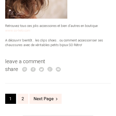
Retrouvez tous ces jolis accessoires et bien d’autres en boutique :
www.so-helo.com
A découvrir bientôt… les clips shoes… ou comment accessoiriser ses
chaussures avec de véritables petits bijoux SO Rétro!
leave a comment
share
Posts
1
2
Next Page
navigation