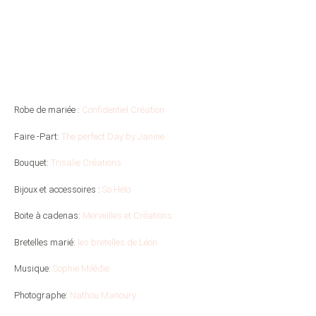
Robe de mariée :
Confidentiel Création
Faire -Part:
The perfect Day by Janine
Bouquet:
Trisalie Créations
Bijoux et accessoires :
So Hélo
Boite à cadenas:
Merveilles et Créations
Bretelles marié:
les bretelles de Léon
Musique:
Sophie Milédie
Photographe:
Nathou Manoury