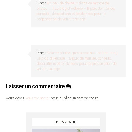
Ping :
Un peu de douceur dans ce monde de
brutes …. | Le blog d'Héloïse – Bijoux de mariée,
conseils, décorations et tendances pour la
préparation de votre mariage
Ping :
Séance photos grossesse nature limousin |
Le blog d'Héloïse – Bijoux de mariée, conseils,
décorations et tendances pour la préparation de
votre mariage
Laisser un commentaire
Vous devez
vous connecter
pour publier un commentaire.
BIENVENUE