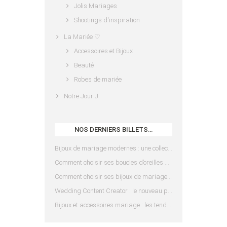
Jolis Mariages
Shootings d'inspiration
La Mariée ♡
Accessoires et Bijoux
Beauté
Robes de mariée
Notre Jour J
NOS DERNIERS BILLETS…
Bijoux de mariage modernes : une collection pensée pour les mariées d’aujourd’hui
Comment choisir ses boucles d’oreilles de mariée en fonction de sa coiffure ?
Comment choisir ses bijoux de mariage en fonction de sa robe ?
Wedding Content Creator : le nouveau prestataire indispensable pour votre mariage
Bijoux et accessoires mariage : les tendances 2025