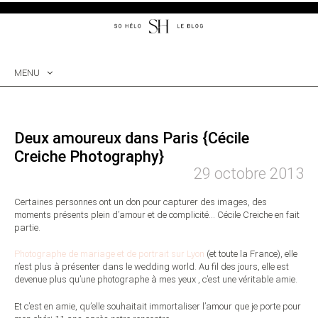
MENU
SKIP
TO
CONTENT
Deux amoureux dans Paris {Cécile
Creiche Photography}
29 octobre 2013
Certaines personnes ont un don pour capturer des images, des
moments présents plein d’amour et de complicité… Cécile Creiche en fait
partie.
Photographe de mariage et de portrait sur Lyon
(et toute la France), elle
n’est plus à présenter dans le wedding world. Au fil des jours, elle est
devenue plus qu’une photographe à mes yeux , c’est une véritable amie.
Et c’est en amie, qu’elle souhaitait immortaliser l’amour que je porte pour