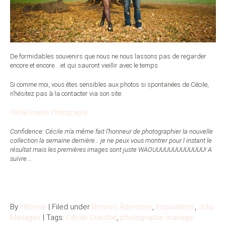
De formidables souvenirs que nous ne nous lassons pas de regarder
encore et encore… et qui sauront vieillir avec le temps.
Si comme moi, vous êtes sensibles aux photos si spontanées de Cécile,
n’hésitez pas à la contacter via son site:
Cécile Creiche Photography
Confidence: Cécile m’a même fait l’honneur de photographier la nouvelle
collection la semaine dernière… je ne peux vous montrer pour l instant le
résultat mais les premières images sont juste WAOUUUUUUUUUUUUU! A
suivre….
By
Héloïse
| Filed under
Bonnes Adresses
,
Inspirations
,
Jolis
Mariages
| Tags:
Cécile Creiche
,
photographe mariage