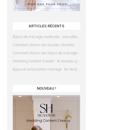
ARTICLES RÉCENTS
Bijoux de mariage modernes : une collection pensée pour les mariées d’aujourd’hui
Comment choisir ses boucles d’oreilles de mariée en fonction de sa coiffure ?
Comment choisir ses bijoux de mariage en fonction de sa robe ?
Wedding Content Creator : le nouveau prestataire indispensable pour votre mariage
Bijoux et accessoires mariage : les tendances 2025
NOUVEAU !