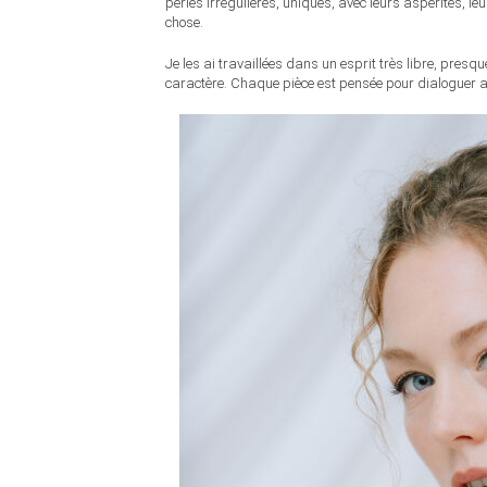
perles irrégulières, uniques, avec leurs aspérités, le
chose.
Je les ai travaillées dans un esprit très libre, presqu
caractère. Chaque pièce est pensée pour dialoguer av