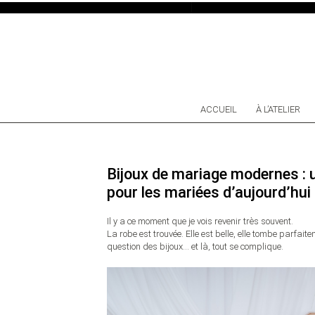
SKIP TO CONTENT
ACCUEIL
À L’ATELIER
Bijoux de mariage modernes : 
pour les mariées d’aujourd’hui
Il y a ce moment que je vois revenir très souvent.
La robe est trouvée. Elle est belle, elle tombe parfait
question des bijoux… et là, tout se complique.