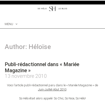
MENU
SKIP
TO
CONTENT
Author:
Héloïse
Publi-rédactionnel dans « Mariée
Magazine »
13 novembre 2010
Voici l’article publi-rédactionnel paru dans le «
Mariée Magazine
» de
Juin-Juillet-Aôut 2010
.
So Hélo était alors appelé So Chic, So Nice, So Hélo!