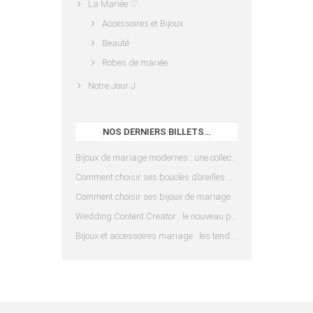
La Mariée ♡
Accessoires et Bijoux
Beauté
Robes de mariée
Notre Jour J
NOS DERNIERS BILLETS…
Bijoux de mariage modernes : une collection pensée pour les mariées d’aujourd’hui
Comment choisir ses boucles d’oreilles de mariée en fonction de sa coiffure ?
Comment choisir ses bijoux de mariage en fonction de sa robe ?
Wedding Content Creator : le nouveau prestataire indispensable pour votre mariage
Bijoux et accessoires mariage : les tendances 2025