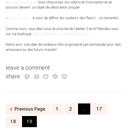
–
Coussin ma ligne
: Vous choisissez vos coloris et l’inscription et ce
coussin devient un objet de décoration unique!
–
Coussin coeur
: à vous de définir les couleurs des fleurs… so romantic!
Comme nous, vous êtes sous le charme de l’atelier Carré? Rendez-vous
sur sa boutique:
http://ateliercarre.canalblog.com/
Notre avis: une idée de cadeaux très originale et personnalisée pour des
amoureux ou des futurs mariés!
leave a comment
share
Posts
Previous Page
1
2
…
17
navigation
18
19