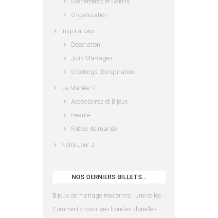
Évènements et Salons
Organisation
Inspirations
Décoration
Jolis Mariages
Shootings d'inspiration
La Mariée ♡
Accessoires et Bijoux
Beauté
Robes de mariée
Notre Jour J
NOS DERNIERS BILLETS…
Bijoux de mariage modernes : une collection pensée pour les mariées d’aujourd’hui
Comment choisir ses boucles d’oreilles de mariée en fonction de sa coiffure ?