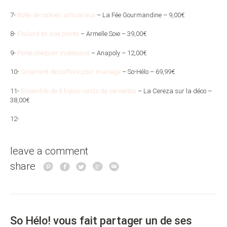
7-
Boîte de cookies artisanaux
– La Fée Gourmandine – 9,00€
8-
Foulard en soie peinte
– Armelle Soie – 39,00€
9-
Porte-chéquier molletonné
– Anapoly – 12,00€
10-
Ornement de coiffure pour mariage
– So-Hélo – 69,99€
11-
Ensemble de 6 bijoux ronds de serviettes
– La Cereza sur la déco –
38,00€
12-
leave a comment
share
So Hélo! vous fait partager un de ses