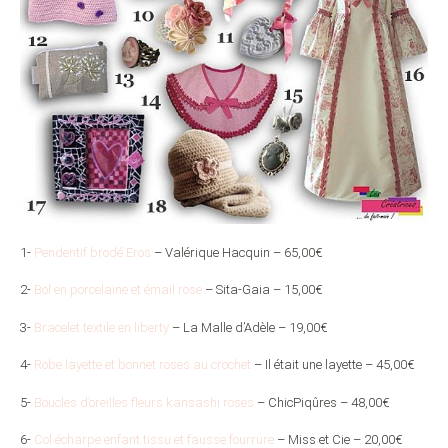
1-
Pendentif brodé Eros
– Valérique Hacquin – 65,00€
2-
Bol en porcelaine et émail rose
– Sita-Gaia – 15,00€
3-
Bracelet textile en liberty
– La Malle d’Adèle – 19,00€
4-
Robe layette et bonnet roses au crochet
– Il était une layette – 45,00€
5-
Boucles d’oreilles fleurs kansashi roses
– ChicPiqûres – 48,00€
6-
Col écharpe enfant tissu et fausse fourrure
– Miss et Cie – 20,00€