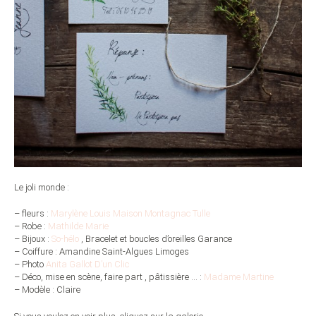
Le joli monde :
– fleurs :
Marylène Louis Maison Montagnac Tulle
– Robe :
Mathilde Marie
– Bijoux :
So-hélo
, Bracelet et boucles d’oreilles Garance
– Coiffure : Amandine Saint-Algues Limoges
– Photo
Anita Gallot D’un Clic
– Déco, mise en scène, faire part , pâtissière … :
Madame Martine
– Modèle : Claire