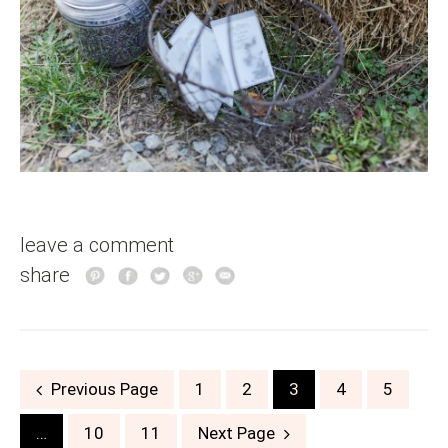
leave a comment
share
Posts
Previous Page
1
2
3
4
5
navigation
…
10
11
Next Page