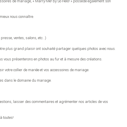
cessoires de mariage, « Marry-Me! by So Hélo! » possède également son
mieux nous connaître.
 presse, ventes, salons, etc…)
tre plus grand plaisir ont souhaité partager quelques photos avec nous.
s vous présenterons en photos au fur et à mesure des créations.
ir votre collier de mariée et vos accessoires de mariage.
ires dans le domaine du mariage.
stions, laisser des commentaires et agrémenter nos articles de vos
à toutes!