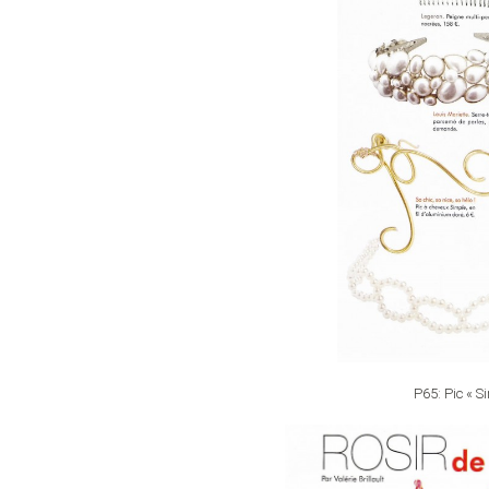
P65: Pic « S