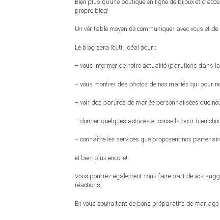
Bien plus qu’une boutique en ligne de bijoux et d’ac
propre blog!
Un véritable moyen de communiquer avec vous et de 
Le blog sera l’outil idéal pour :
– vous informer de notre actualité (parutions dans la
– vous montrer des photos de nos mariés qui pour no
– voir des parures de mariée personnalisées que nou
– donner quelques astuces et conseils pour bien chois
– connaître les services que proposent nos partena
et bien plus encore!
Vous pourrez également nous faire part de vos sugge
réactions.
En vous souhaitant de bons préparatifs de mariage 