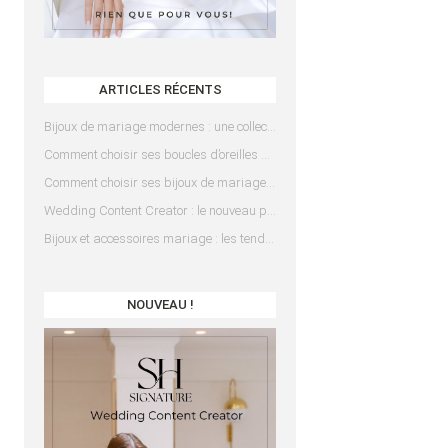
ARTICLES RÉCENTS
Bijoux de mariage modernes : une collection pensée pour les mariées d’aujourd’hui
Comment choisir ses boucles d’oreilles de mariée en fonction de sa coiffure ?
Comment choisir ses bijoux de mariage en fonction de sa robe ?
Wedding Content Creator : le nouveau prestataire indispensable pour votre mariage
Bijoux et accessoires mariage : les tendances 2025
NOUVEAU !