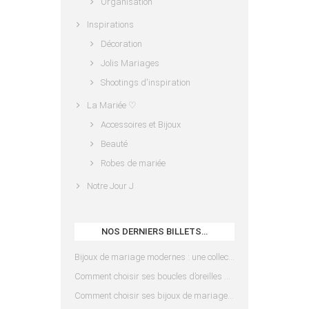
Organisation
Inspirations
Décoration
Jolis Mariages
Shootings d'inspiration
La Mariée ♡
Accessoires et Bijoux
Beauté
Robes de mariée
Notre Jour J
NOS DERNIERS BILLETS…
Bijoux de mariage modernes : une collection pensée pour les mariées d’aujourd’hui
Comment choisir ses boucles d’oreilles de mariée en fonction de sa coiffure ?
Comment choisir ses bijoux de mariage en fonction de sa robe ?