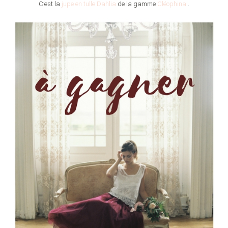
C’est la
jupe en tulle Dahlia
de la gamme
Cléophina
.