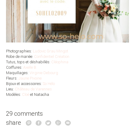
Photographies:
Ludovic Grau Mingot
Robe de mariée:
Confidentiel Création
Tutus, tops et déshabillés:
Cléophina
Coiffures:
Axelle B.
Maquillages:
Virginie Debourg
Fleurs:
Jaune Pivoine
Bijoux et accessoires:
So Hélo
Lieu:
Château de Varennes
Modèles:
Cloé
et Natacha
29 comments
share