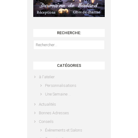
RECHERCHE:
Rechercher :
CATÉGORIES
à l'atelier
Personnalisations
Une Semaine …
Actualités
Bonnes Adresses
Conseils
Évènements et Salons