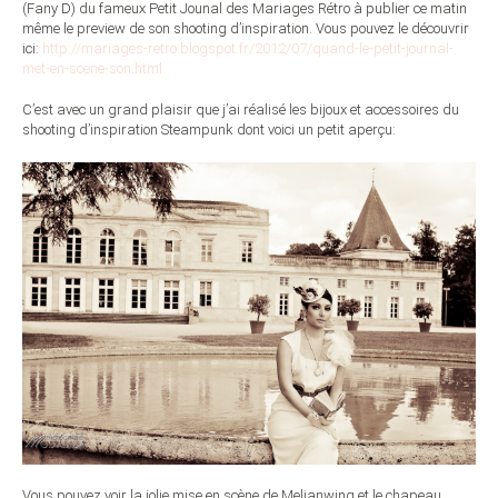
(Fany D) du fameux Petit Jounal des Mariages Rétro à publier ce matin
même le preview de son shooting d’inspiration. Vous pouvez le découvrir
ici:
http://mariages-retro.blogspot.fr/2012/07/quand-le-petit-journal-
met-en-scene-son.html
C’est avec un grand plaisir que j’ai réalisé les bijoux et accessoires du
shooting d’inspiration Steampunk dont voici un petit aperçu:
Vous pouvez voir la jolie mise en scène de Melianwing et le chapeau