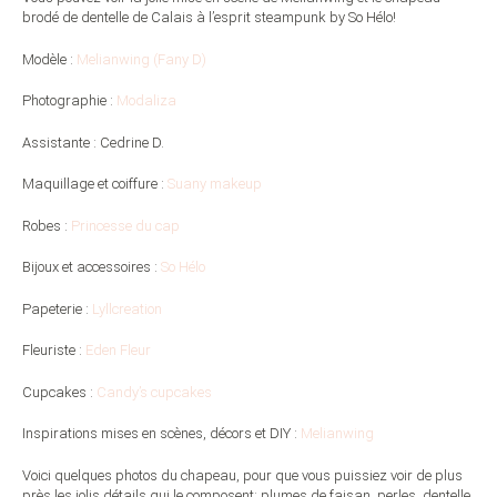
brodé de dentelle de Calais à l’esprit steampunk by So Hélo!
Modèle :
Melianwing (Fany D)
Photographie :
Modaliza
Assistante : Cedrine D.
Maquillage et coiffure :
Suany makeup
Robes :
Princesse du cap
Bijoux et accessoires :
So Hélo
Papeterie :
Lyllcreation
Fleuriste :
Eden Fleur
Cupcakes :
Candy’s cupcakes
Inspirations mises en scènes, décors et DIY :
Melianwing
Voici quelques photos du chapeau, pour que vous puissiez voir de plus
près les jolis détails qui le composent: plumes de faisan, perles, dentelle