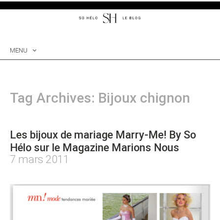
MENU
SKIP
TO
CONTENT
Tag Archives: Bijoux chignon
Les bijoux de mariage Marry-Me! By So
Hélo sur le Magazine Marions Nous
7 mars 2011