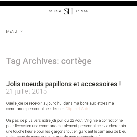
MENU
SKIP
TO
CONTENT
Tag Archives: cortège
Jolis noeuds papillons et accessoires !
21 juillet 2015
Quelle joie de recevoir aujourd’hui dans ma boite aux lettres ma
commande personnalisée de chez
Clipshirt Spirit
!
Un pas de plus vers notre joli jour du 22 Août! Virginie a confectionné
pour l’occasion une commande totalement personnalisée. Je cherchais
une touche fleurie pour les garçons tout en gardant le camaieu de bleu
de la tenue de monsieur et l’aqua de mes accessoires :)