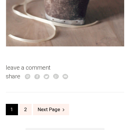
leave a comment
share
Posts
1
2
Next Page
navigation