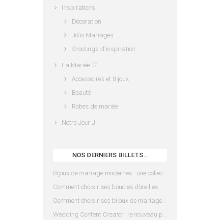
Inspirations
Décoration
Jolis Mariages
Shootings d'inspiration
La Mariée ♡
Accessoires et Bijoux
Beauté
Robes de mariée
Notre Jour J
NOS DERNIERS BILLETS…
Bijoux de mariage modernes : une collection pensée pour les mariées d’aujourd’hui
Comment choisir ses boucles d’oreilles de mariée en fonction de sa coiffure ?
Comment choisir ses bijoux de mariage en fonction de sa robe ?
Wedding Content Creator : le nouveau prestataire indispensable pour votre mariage