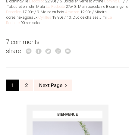
Bloomingville
Décoclico
22.90e / 6. Boites en verre et vitrine
Coming B
. / 7.
Tabouret en rotin Malu
La Redoute
27e/ 8. Main porcelaine Bloomingville
Décoclico
17.90e / 9. Maine en bois
Amazon
12.99e / Miroirs
dorés hexagonaux
Cyrillus
19.90e / 10. Duo de chaises Jimi
La
Redoute
90e en solde
7 comments
share
Posts
1
2
Next Page
navigation
BIENVENUE