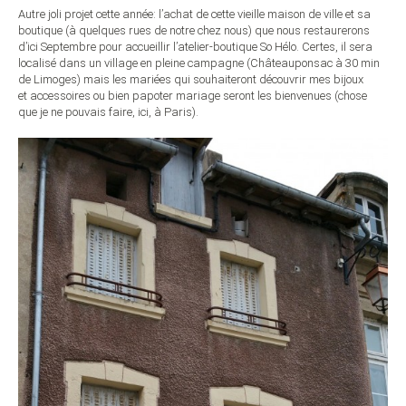
Autre joli projet cette année: l’achat de cette vieille maison de ville et sa
boutique (à quelques rues de notre chez nous) que nous restaurerons
d’ici Septembre pour accueillir l’atelier-boutique So Hélo. Certes, il sera
localisé dans un village en pleine campagne (Châteauponsac à 30 min
de Limoges) mais les mariées qui souhaiteront découvrir mes bijoux
et accessoires ou bien papoter mariage seront les bienvenues (chose
que je ne pouvais faire, ici, à Paris).