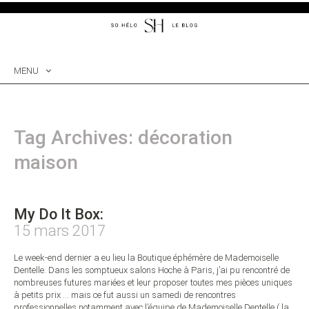
MENU
SKIP
TO
CONTENT
Tag Archives: décoration
maison
My Do It Box:
15 mars 2017
Le week-end dernier a eu lieu la Boutique éphémère de Mademoiselle
Dentelle. Dans les somptueux salons Hoche à Paris, j’ai pu rencontré de
nombreuses futures mariées et leur proposer toutes mes pièces uniques
à petits prix … mais ce fut aussi un samedi de rencontres
professionnelles notamment avec l’équipe de Mademoiselle Dentelle ( la