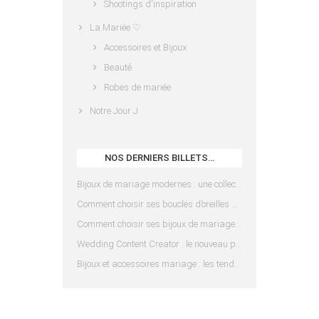
Shootings d'inspiration
La Mariée ♡
Accessoires et Bijoux
Beauté
Robes de mariée
Notre Jour J
NOS DERNIERS BILLETS…
Bijoux de mariage modernes : une collection pensée pour les mariées d’aujourd’hui
Comment choisir ses boucles d’oreilles de mariée en fonction de sa coiffure ?
Comment choisir ses bijoux de mariage en fonction de sa robe ?
Wedding Content Creator : le nouveau prestataire indispensable pour votre mariage
Bijoux et accessoires mariage : les tendances 2025