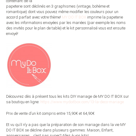
contenant de la
papeterie sont déclinés en 3 graphismes (vintage, bohème et
romantique) dont vous pouvez même modifier les couleurs pour un
accord parfait avec votre thème!
MY DO IT BOX
imprime la papeterie
avec les informations envoyées par les mariées (par exemple les noms
des invités pour le plan de table) et le kit personnalisé vous est ensuite
envoyé!
Découvrez dès à présent tous les kits DIY mariage de MY DO IT BOX sur
sa boutiqu en ligne:
https://www.mydoitbox.com/13-la-deco-mariage
Prix de vente d’un kit compris entre 15,90€ et 64,90€
Et vu qu’il n’y a pas que la préparation de son mariage dans la vie MY
DO IT BOX se décline dans plusieurs gammes: Maison, Enfant,
anniversaires… c’est pas super? Allez à vos kits!