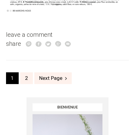
leave a comment
share
Posts
1
2
Next Page
navigation
BIENVENUE