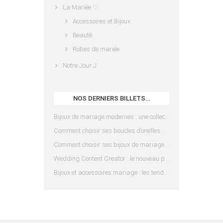
La Mariée ♡
Accessoires et Bijoux
Beauté
Robes de mariée
Notre Jour J
NOS DERNIERS BILLETS…
Bijoux de mariage modernes : une collection pensée pour les mariées d’aujourd’hui
Comment choisir ses boucles d’oreilles de mariée en fonction de sa coiffure ?
Comment choisir ses bijoux de mariage en fonction de sa robe ?
Wedding Content Creator : le nouveau prestataire indispensable pour votre mariage
Bijoux et accessoires mariage : les tendances 2025