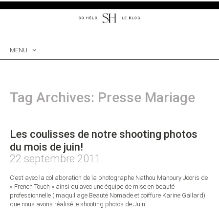
MENU
SKIP
TO
CONTENT
Tag Archives: Presse Mariage
Les coulisses de notre shooting photos
du mois de juin!
22 septembre 2011
C’est avec la collaboration de la photographe Nathou Manoury Jooris de
« French Touch » ainsi qu’avec une équipe de mise en beauté
professionnelle ( maquillage Beauté Nomade et coiffure Karine Gallard)
que nous avons réalisé le shooting photos de Juin.