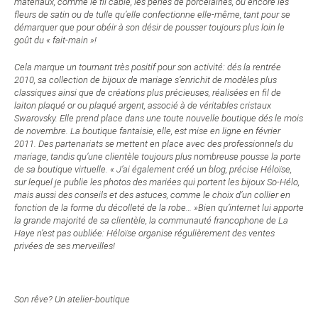
matériaux, comme le fil câblé, les perles de porcelaines, ou encore les
fleurs de satin ou de tulle qu’elle confectionne elle-même, tant pour se
démarquer que pour obéir à son désir de pousser toujours plus loin le
goût du « fait-main »!
Cela marque un tournant très positif pour son activité: dés la rentrée
2010, sa collection de bijoux de mariage s’enrichit de modèles plus
classiques ainsi que de créations plus précieuses, réalisées en fil de
laiton plaqué or ou plaqué argent, associé à de véritables cristaux
Swarovsky. Elle prend place dans une toute nouvelle boutique dés le mois
de novembre. La boutique fantaisie, elle, est mise en ligne en février
2011. Des partenariats se mettent en place avec des professionnels du
mariage, tandis qu’une clientèle toujours plus nombreuse pousse la porte
de sa boutique virtuelle. « J’ai également créé un blog, précise Héloïse,
sur lequel je publie les photos des mariées qui portent les bijoux So-Hélo,
mais aussi des conseils et des astuces, comme le choix d’un collier en
fonction de la forme du décolleté de la robe… »
Bien qu’internet lui apporte
la grande majorité de sa clientèle, la communauté francophone de La
Haye n’est pas oubliée: Héloïse organise régulièrement des ventes
privées de ses merveilles!
Son rêve? Un atelier-boutique