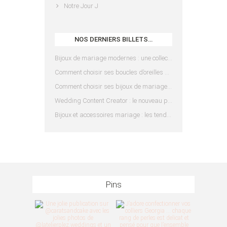
Notre Jour J
NOS DERNIERS BILLETS…
Bijoux de mariage modernes : une collection pensée pour les mariées d’aujourd’hui
Comment choisir ses boucles d’oreilles de mariée en fonction de sa coiffure ?
Comment choisir ses bijoux de mariage en fonction de sa robe ?
Wedding Content Creator : le nouveau prestataire indispensable pour votre mariage
Bijoux et accessoires mariage : les tendances 2025
Pins