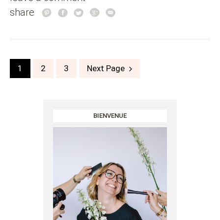
share
Posts
1
2
3
Next Page
navigation
BIENVENUE