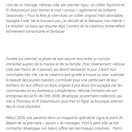
Lors de ce mariage, Héloïse crée son premier bijou: un collier façonné en
fil d’aluminium pour former le mot « amour », agrémenté de brillants
Swarovsky. « Pour la fête, je cherchais un collier original mais abordable,
souligne-t-elle. Ne le trouvant pas, j’ai décidé de le fabriquer moi-même ».
Le résultat: un bijou qui résume déjà l’univers de la créatrice, entremêlant
intimement romantisme et fantaisie.
Postée sur internet, la photo de son oeuvre rencontre un succès
immédiat auprès de la mariée et de sa famille. Pour l’événement, Héloïse
crée pas moins de 5 parures, qui feront sensation le jour J.
Alors tout
s’enchaîne très vite, car la créatrice sait qu’elle a trouvé sa voie: sublimer
la beauté des jeunes mariées, contribuer pour une petite part de leur
bonheur, en leur offrant un bijou original à prix doux! Encouragée par les
commandes et les nombreux compliments, Héloïse immatricule son
entreprise dés la fin de l’été 2008, développe sa première collection, qui
met à l’honneur le fil d’aluminium, puis met en ligne sa boutique internet
dés le mois d’octobre.
Début 2009, une parution dans un magazine spécialisé signe le point de
départ de sa première « saison » de mariages. Petit à petit, elle se fait
connaître, développe son talent, affine ses techniques créatives… Parmi