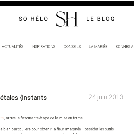
ACTUALITÉS
INSPIRATIONS
CONSEILS
LA MARIÉE
BONNES A
24 juin 2013
pétales {instants
nts
, arrive la fascinante étape de la mise en forme.
bien particulière pour obtenir la fleur imaginée. Posséder les outils