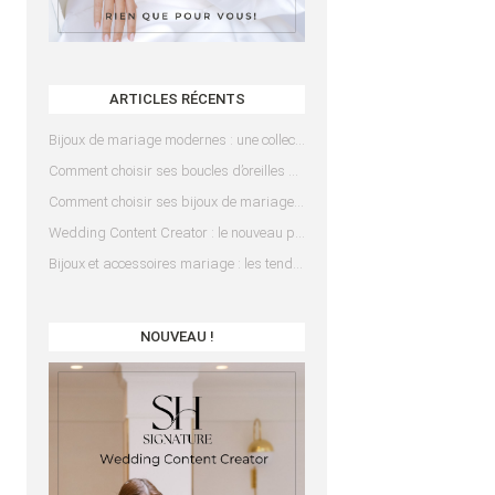
ARTICLES RÉCENTS
Bijoux de mariage modernes : une collection pensée pour les mariées d’aujourd’hui
Comment choisir ses boucles d’oreilles de mariée en fonction de sa coiffure ?
Comment choisir ses bijoux de mariage en fonction de sa robe ?
Wedding Content Creator : le nouveau prestataire indispensable pour votre mariage
Bijoux et accessoires mariage : les tendances 2025
NOUVEAU !