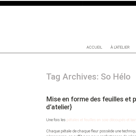
SKIP TO CONTENT
ACCUEIL
À L’ATELIER
Tag Archives: So Hélo
Mise en forme des feuilles et 
d’atelier}
Une fois les
pétales et feuilles en soie découpés et tei
Chaque pétale de chaque fleur possède une technique 