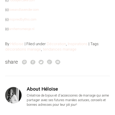
(c)
100layercake.com
(c)
loveandlavender.com
(c)
inspiredbythis.com
(c)
arnhemsmeisje.nl
By
Héloïse
| Filed under
Décoration
,
Inspirations
| Tags:
décorations mariage
,
tendances mariage
share
About Héloïse
Créatrice de bijoux et d'accessoires de mariage qui aime
partager avec ses futures mariées astuces, conseils et
bonnes adresses pour leur joli jour!