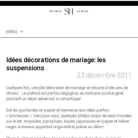
MENU
SKIP
TO
CONTENT
Idées décorations de mariage: les
suspensions
23 décembre 2011
Quelques fois, une jolie décoration de mariage se résume à très peu de
choses… Le plafond est parfois négligé ou au contraire surchargé et
pourtant un décor aérien est si romantique!
Exit les guirlandes en papier et bienvenue aux idées parfois
« lumineuses ». Voici pour vous, quelques photos coups de coeur trouvées
sur le net. Ampoules, parapluies, boules japonaises en papier et même
cages à oiseaux apportent originalité et poésie au décor!