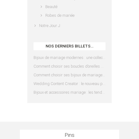
Beauté
Robes de mariée
Notre Jour J
NOS DERNIERS BILLETS…
Bijoux de mariage modernes : une collection pensée pour les mariées d’aujourd’hui
Comment choisir ses boucles d’oreilles de mariée en fonction de sa coiffure ?
Comment choisir ses bijoux de mariage en fonction de sa robe ?
Wedding Content Creator : le nouveau prestataire indispensable pour votre mariage
Bijoux et accessoires mariage : les tendances 2025
Pins