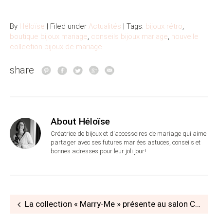
By
Héloïse
| Filed under
Actualités
| Tags:
bijoux rétro
,
boutique bijoux mariage
,
conseils bijoux mariage
,
nouvelle
collection bijoux de mariage
share
About Héloïse
Créatrice de bijoux et d'accessoires de mariage qui aime
partager avec ses futures mariées astuces, conseils et
bonnes adresses pour leur joli jour!
Post
La collection « Marry-Me » présente au salon Créations et Savoir-Faire 2011 !
navigation