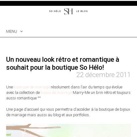
MENU
SKIP
TO
CONTENT
Un nouveau look rétro et romantique à
souhait pour la boutique So Hélo!
22 décembre 2011
Une
boutique de mariage
résolument dans l’air du temps qui évolue
avec la collection de
bijoux de mariage
Marry-Me un brin rétro et toujours
aussi romantique ^^
Une page d’accueil qui vous permettra d’accéder à la boutique de bijoux
de mariage mais aussi au blog et aux portfolios.