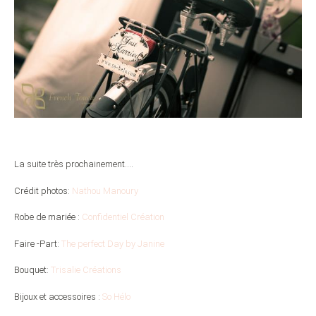
La suite très prochainement….
Crédit photos:
Nathou Manoury
Robe de mariée :
Confidentiel Création
Faire -Part:
The perfect Day by Janine
Bouquet:
Trisalie Créations
Bijoux et accessoires :
So Hélo