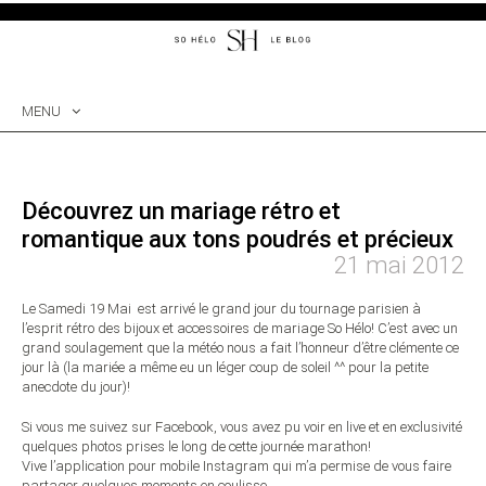
MENU
SKIP
TO
CONTENT
Découvrez un mariage rétro et
romantique aux tons poudrés et précieux
21 mai 2012
Le Samedi 19 Mai est arrivé le grand jour du tournage parisien à
l’esprit rétro des bijoux et accessoires de mariage So Hélo! C’est avec un
grand soulagement que la météo nous a fait l’honneur d’être clémente ce
jour là (la mariée a même eu un léger coup de soleil ^^ pour la petite
anecdote du jour)!
Si vous me suivez sur Facebook, vous avez pu voir en live et en exclusivité
quelques photos prises le long de cette journée marathon!
Vive l’application pour mobile Instagram qui m’a permise de vous faire
partager quelques moments en coulisse…