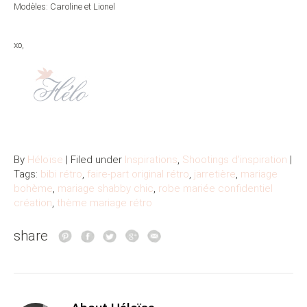
Modèles: Caroline et Lionel
xo,
By
Héloïse
| Filed under
Inspirations
,
Shootings d'inspiration
|
Tags:
bibi rétro
,
faire-part original rétro
,
jarretière
,
mariage
bohème
,
mariage shabby chic
,
robe mariée confidentiel
création
,
thème mariage rétro
share