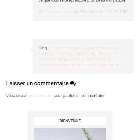
ce que vous faite est encore plus beau moi j adore
21 mai 2012 à 12 h 45 min
Connectez-vous pour répondre
Ping :
Un court métrage au style rétro pour les
bijoux de mariée So Hélo | Le blog d'Héloïse –
Bijoux de mariée, conseils, décorations et
tendances pour la préparation de votre mariage
Laisser un commentaire
Vous devez
vous connecter
pour publier un commentaire.
BIENVENUE