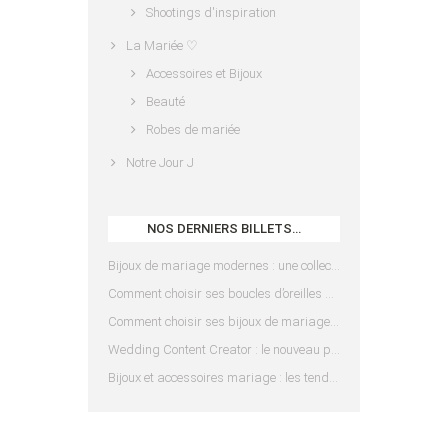
Shootings d'inspiration
La Mariée ♡
Accessoires et Bijoux
Beauté
Robes de mariée
Notre Jour J
NOS DERNIERS BILLETS…
Bijoux de mariage modernes : une collection pensée pour les mariées d’aujourd’hui
Comment choisir ses boucles d’oreilles de mariée en fonction de sa coiffure ?
Comment choisir ses bijoux de mariage en fonction de sa robe ?
Wedding Content Creator : le nouveau prestataire indispensable pour votre mariage
Bijoux et accessoires mariage : les tendances 2025