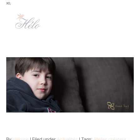
xo,
By
Héloïse
| Filed under
Actualités
| Tags:
Atelier créateur
,