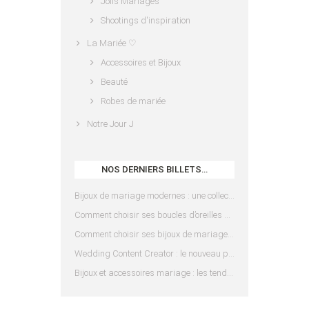
Jolis Mariages
Shootings d'inspiration
La Mariée ♡
Accessoires et Bijoux
Beauté
Robes de mariée
Notre Jour J
NOS DERNIERS BILLETS…
Bijoux de mariage modernes : une collection pensée pour les mariées d’aujourd’hui
Comment choisir ses boucles d’oreilles de mariée en fonction de sa coiffure ?
Comment choisir ses bijoux de mariage en fonction de sa robe ?
Wedding Content Creator : le nouveau prestataire indispensable pour votre mariage
Bijoux et accessoires mariage : les tendances 2025