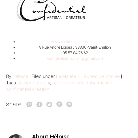
www.confidentiel-creation.fr
8 Rue André Loiseau 33330 -Saint-Emilion
05 57 84 76 62
confidentielcreation@gmail.com
By
Héloïse
| Filed under
La Mariée ♡
,
Robes de mariée
|
Tags:
Atelier créateur
,
robe de mariée
,
robe mariée
confidentiel création
share
About Héloïse