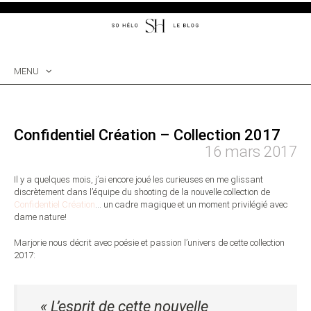
MENU
SKIP
TO
CONTENT
Confidentiel Création – Collection 2017
16 mars 2017
Il y a quelques mois, j’ai encore joué les curieuses en me glissant
discrètement dans l’équipe du shooting de la nouvelle collection de
Confidentiel Création
… un cadre magique et un moment privilégié avec
dame nature!
Marjorie nous décrit avec poésie et passion l’univers de cette collection
2017:
« L’esprit de cette nouvelle