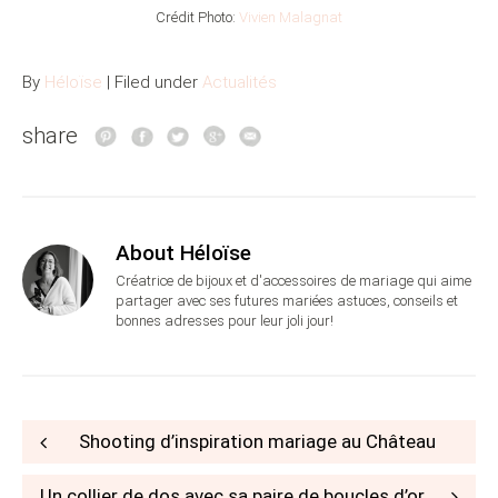
Crédit Photo:
Vivien Malagnat
By
Héloïse
| Filed under
Actualités
share
About Héloïse
Créatrice de bijoux et d'accessoires de mariage qui aime
partager avec ses futures mariées astuces, conseils et
bonnes adresses pour leur joli jour!
Post
Shooting d’inspiration mariage au Château
navigation
Un collier de dos avec sa paire de boucles d’oreilles à gagner !