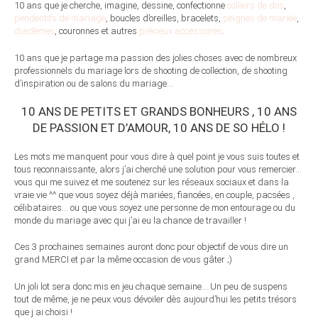
10 ans que je cherche, imagine, dessine, confectionne
colliers de dos
,
pendentifs de mariage
, boucles d’oreilles, bracelets,
peignes de mariée
,
diadèmes
, couronnes et autres
précieux accessoires
.
10 ans que je partage ma passion des jolies choses avec de nombreux
professionnels du mariage lors de shooting de collection, de shooting
d’inspiration ou de salons du mariage…
10 ANS DE PETITS ET GRANDS BONHEURS , 10 ANS
DE PASSION ET D’AMOUR, 10 ANS DE SO HÉLO !
Les mots me manquent pour vous dire à quel point je vous suis toutes et
tous reconnaissante, alors j’ai cherché une solution pour vous remercier…
vous qui me suivez et me soutenez sur les réseaux sociaux et dans la
vraie vie ^^ que vous soyez déjà mariées, fiancées, en couple, pacsées ,
célibataires… ou que vous soyez une personne de mon entourage ou du
monde du mariage avec qui j’ai eu la chance de travailler !
Ces 3 prochaines semaines auront donc pour objectif de vous dire un
grand MERCI et par la même occasion de vous gâter ;)
Un joli lot sera donc mis en jeu chaque semaine… Un peu de suspens
tout de même, je ne peux vous dévoiler dès aujourd’hui les petits trésors
que j ai choisi !