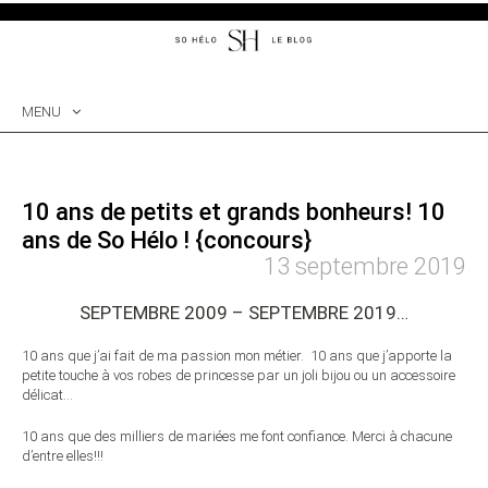
MENU
SKIP
TO
CONTENT
10 ans de petits et grands bonheurs! 10
ans de So Hélo ! {concours}
13 septembre 2019
SEPTEMBRE 2009 – SEPTEMBRE 2019…
10 ans que j’ai fait de ma passion mon métier. 10 ans que j’apporte la
petite touche à vos robes de princesse par un joli bijou ou un accessoire
délicat…
10 ans que des milliers de mariées me font confiance. Merci à chacune
d’entre elles!!!