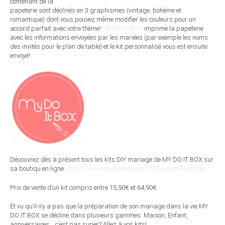
contenant de la
papeterie sont déclinés en 3 graphismes (vintage, bohème et
romantique) dont vous pouvez même modifier les couleurs pour un
accord parfait avec votre thème!
MY DO IT BOX
imprime la papeterie
avec les informations envoyées par les mariées (par exemple les noms
des invités pour le plan de table) et le kit personnalisé vous est ensuite
envoyé!
Découvrez dès à présent tous les kits DIY mariage de MY DO IT BOX sur
sa boutiqu en ligne:
https://www.mydoitbox.com/13-la-deco-mariage
Prix de vente d’un kit compris entre 15,90€ et 64,90€
Et vu qu’il n’y a pas que la préparation de son mariage dans la vie MY
DO IT BOX se décline dans plusieurs gammes: Maison, Enfant,
anniversaires… c’est pas super? Allez à vos kits!