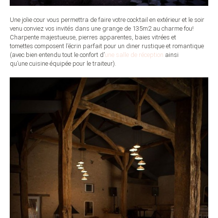
Une jolie cour vous permettra de faire votre cocktail en extérieur et le soir
venu conviez vos invités dans une grange de 135m2 au charme fou!
Charpente majestueuse, pierres apparentes, baies vitrées et
tomettes composent l’écrin parfait pour un diner rustique et romantique
(avec bien entendu tout le confort d’
une salle de réception
ainsi
qu’une cuisine équipée pour le traiteur).