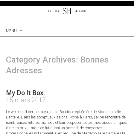
MENU
SKIP
TO
CONTENT
Category Archives: Bonnes
Adresses
My Do It Box:
15 mars 2017
Le week-end dernier a eu lieu la Boutique éphémère de Mademoiselle
Dentelle. Dans les somptueux salons Hoche à Paris, j’ai pu rencontré de
nombreuses futures mariées et leur proposer toutes mes pièces uniques
à petits prix … mais ce fut aussi un samedi de rencontres
professionnelles notamment avec l’équipe de Mademoiselle Dentelle ( la