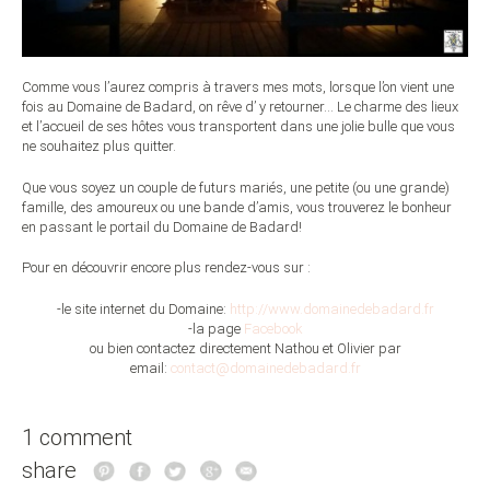
Comme vous l’aurez compris à travers mes mots, lorsque l’on vient une
fois au Domaine de Badard, on rêve d’ y retourner… Le charme des lieux
et l’accueil de ses hôtes vous transportent dans une jolie bulle que vous
ne souhaitez plus quitter.
Que vous soyez un couple de futurs mariés, une petite (ou une grande)
famille, des amoureux ou une bande d’amis, vous trouverez le bonheur
en passant le portail du Domaine de Badard!
Pour en découvrir encore plus rendez-vous sur :
-le site internet du Domaine:
http://www.domainedebadard.fr
-la page
Facebook
ou bien contactez directement Nathou et Olivier par
email:
contact@domainedebadard.fr
1 comment
share