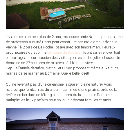
Il y a de cela un peu plus de 2 ans, ma douce amie Nathou photographe
de profession a quitté Paris pour construire son nid d’amour dans la
Vienne ( à 2 pas de La Roche Posay) avec son tendre mari. Heureux
propriétaires du sublime
Domaine de Badard
, ils ont su le rénover tout
en partageant leur passion des vieilles pierres et des jolies choses. Un
domaine de 27 hectares de prairies où il fait bon vivre.
Depuis l’année dernière, Nathou et Olivier proposent même aux futurs
mariés de se marier au Domaine! Quelle belle idée!!!
Qui ne rêverait pas d’une cérémonie laïque en pleine nature? Vous
n’aurez que l’embarras du choix … au milieu d une prairie, près de la
rivière, en bordure de l’étang ou tout près du hameau, le Domaine
multiplie les lieux parfaits pour vous unir devant familles et amis.