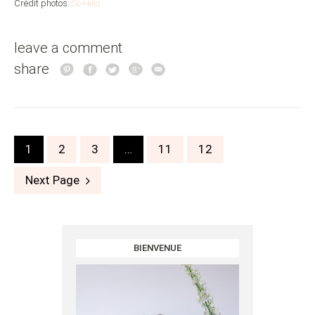
Crédit photos:
So Hélo
leave a comment
share
Posts
1
2
3
…
11
12
navigation
Next Page
BIENVENUE