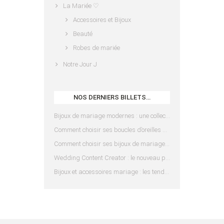
La Mariée ♡
Accessoires et Bijoux
Beauté
Robes de mariée
Notre Jour J
NOS DERNIERS BILLETS…
Bijoux de mariage modernes : une collection pensée pour les mariées d’aujourd’hui
Comment choisir ses boucles d’oreilles de mariée en fonction de sa coiffure ?
Comment choisir ses bijoux de mariage en fonction de sa robe ?
Wedding Content Creator : le nouveau prestataire indispensable pour votre mariage
Bijoux et accessoires mariage : les tendances 2025