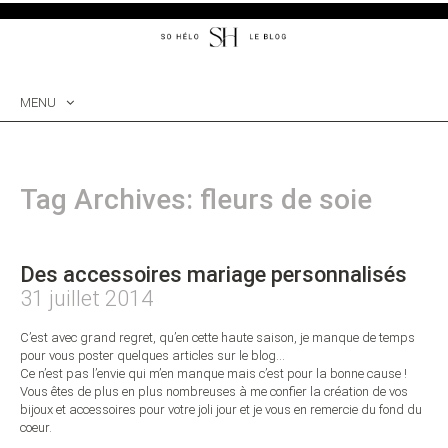
MENU
SKIP
TO
CONTENT
Tag Archives: fleurs de soie
Des accessoires mariage personnalisés
31 juillet 2014
C’est avec grand regret, qu’en cette haute saison, je manque de temps
pour vous poster quelques articles sur le blog…
Ce n’est pas l’envie qui m’en manque mais c’est pour la bonne cause !
Vous êtes de plus en plus nombreuses à me confier la création de vos
bijoux et accessoires pour votre joli jour et je vous en remercie du fond du
coeur.