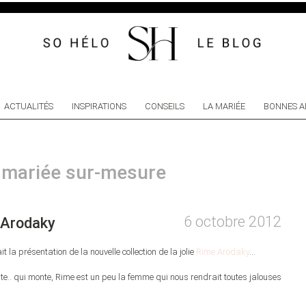
ACTUALITÉS
INSPIRATIONS
CONSEILS
LA MARIÉE
BONNES A
e mariée sur-mesure
6 octobre 2012
e Arodaky
la présentation de la nouvelle collection de la jolie
Rime Arodaky
…
e.. qui monte, Rime est un peu la femme qui nous rendrait toutes jalouses