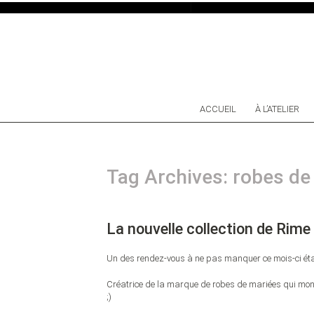
SKIP TO CONTENT
ACCUEIL
À L’ATELIER
Tag Archives: robes d
La nouvelle collection de Rim
Un des rendez-vous à ne pas manquer ce mois-ci était 
Créatrice de la marque de robes de mariées qui mont
;)