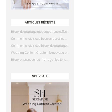
ARTICLES RÉCENTS
Bijoux de mariage modernes : une collection pensée pour les mariées d’aujourd’hui
Comment choisir ses boucles d’oreilles de mariée en fonction de sa coiffure ?
Comment choisir ses bijoux de mariage en fonction de sa robe ?
Wedding Content Creator : le nouveau prestataire indispensable pour votre mariage
Bijoux et accessoires mariage : les tendances 2025
NOUVEAU !