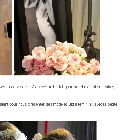
 Nessa de Made in You avec un buffet gourmand mêlant cupcakes,
laient pour nous présenter des modèles ultra féminins avec la petite