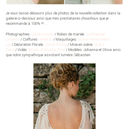
Je vous laisse découvrir plus de photos de la nouvelle collection dans la
galerie ci-dessous ainsi que mes prestataires chouchous que je
recommande à 100% !!! …
Photographies:
Cécile Creiche
/ Robes de mariée:
Confidentiel
Création
/ Coiffures:
Axelle B.
/ Maquillages:
Manon Amiel Make
Up
/ Décoration Florale:
Jaune Pivoine
/ Mise en scène:
Style it
Event
/ Vidéo:
Sensor of Emotion Prod
/ Modèles: Johanna et Olivia ainsi
que notre sympathique assistant lumière: Sébastien