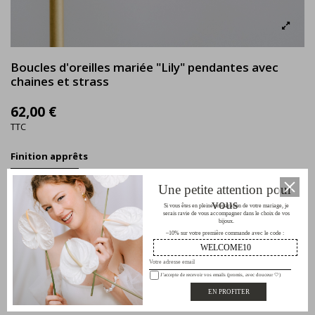
Boucles d'oreilles mariée "Lily" pendantes avec
chaines et strass
62,00 €
TTC
Finition apprêts
Une petite attention pour
vous
Si vous êtes en pleine préparation de votre mariage, je
serais ravie de vous accompagner dans le choix de vos
bijoux.
–10% sur votre première commande avec le code :
WELCOME10
Ajouter au panier
J’accepte de recevoir vos emails (promis, avec douceur 🤍)