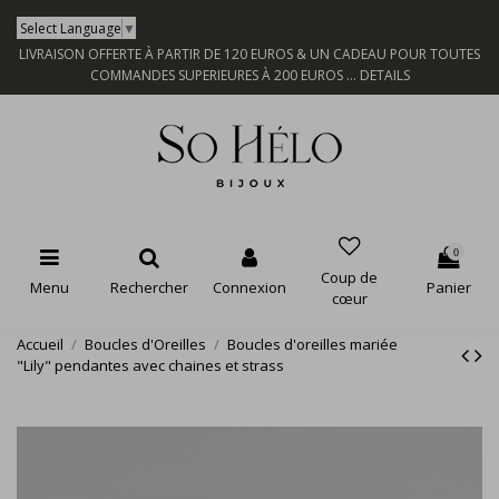
Select Language
▼
LIVRAISON OFFERTE À PARTIR DE 120 EUROS & UN CADEAU POUR TOUTES
COMMANDES SUPERIEURES À 200 EUROS ...
DETAILS
0
Coup de
Menu
Rechercher
Connexion
Panier
cœur
Accueil
Boucles d'Oreilles
Boucles d'oreilles mariée
"Lily" pendantes avec chaines et strass