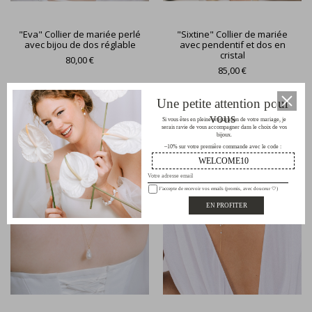
"Eva" Collier de mariée perlé
"Sixtine" Collier de mariée
avec bijou de dos réglable
avec pendentif et dos en
cristal
80,00 €
85,00 €
Une petite attention pour
vous
Si vous êtes en pleine préparation de votre mariage, je
serais ravie de vous accompagner dans le choix de vos
bijoux.
–10% sur votre première commande avec le code :
WELCOME10
J’accepte de recevoir vos emails (promis, avec douceur 🤍)