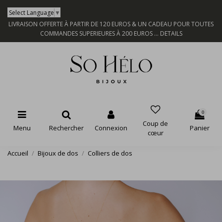
Select Language
▼
LIVRAISON OFFERTE À PARTIR DE 120 EUROS & UN CADEAU POUR TOUTES
COMMANDES SUPERIEURES À 200 EUROS ...
DETAILS
0
Coup de
Menu
Rechercher
Connexion
Panier
cœur
Accueil
Bijoux de dos
Colliers de dos