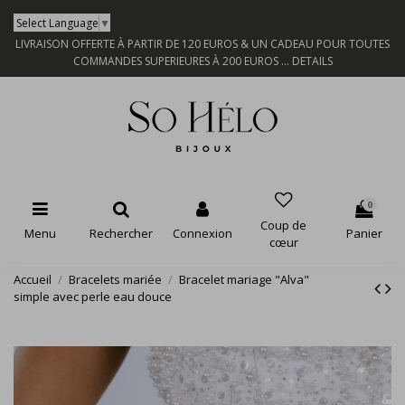
Select Language
▼
LIVRAISON OFFERTE À PARTIR DE 120 EUROS & UN CADEAU POUR TOUTES
COMMANDES SUPERIEURES À 200 EUROS ...
DETAILS
0
Coup de
Menu
Rechercher
Connexion
Panier
cœur
Accueil
Bracelets mariée
Bracelet mariage "Alva"
simple avec perle eau douce