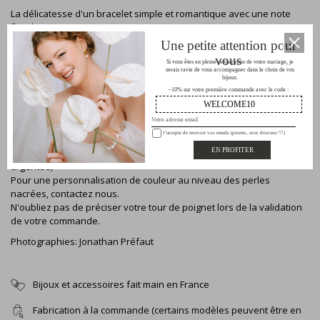
La délicatesse d'un bracelet simple et romantique avec une note
floral.
Une petite attention pour
vous
Si vous êtes en pleine préparation de votre mariage, je
DESCRIPTION
serais ravie de vous accompagner dans le choix de vos
bijoux.
–10% sur votre première commande avec le code :
WELCOME10
Bracelet composé d'un joli connecteur fleuri et d'une perle nacrée
montés sur une chaine fine.
J’accepte de recevoir vos emails (promis, avec douceur 🤍)
Fermoir et chaînette de réglage.
Chaine en goldfilled (finition dorée) ou en acier inoxydable (Finition
argentée)
Pour une personnalisation de couleur au niveau des perles
nacrées, contactez nous.
N'oubliez pas de préciser votre tour de poignet lors de la validation
de votre commande.
Photographies:
Jonathan Préfaut
Bijoux et accessoires fait main en France
Fabrication à la commande (certains modèles peuvent être en