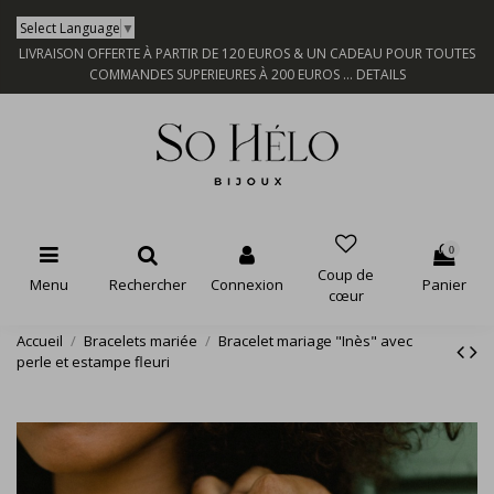
Select Language
▼
LIVRAISON OFFERTE À PARTIR DE 120 EUROS & UN CADEAU POUR TOUTES
COMMANDES SUPERIEURES À 200 EUROS ...
DETAILS
0
Coup de
Menu
Rechercher
Connexion
Panier
cœur
Accueil
Bracelets mariée
Bracelet mariage "Inès" avec
perle et estampe fleuri