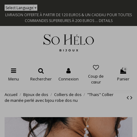
Select Language
▼
LIVRAISON OFFERTE À PARTIR DE 120 EUROS & UN CADEAU POUR TOUTES
COMMANDES SUPERIEURES À 200 EUROS ...
DETAILS
0
Coup de
Menu
Rechercher
Connexion
Panier
cœur
Accueil
Bijoux de dos
Colliers de dos
"Thais" Collier
de mariée perlé avec bijou robe dos nu