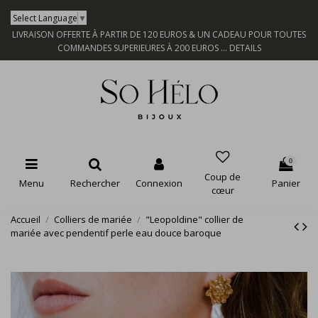
Select Language
▼
LIVRAISON OFFERTE À PARTIR DE 120 EUROS & UN CADEAU POUR TOUTES
COMMANDES SUPERIEURES À 200 EUROS ...
DETAILS
0
Coup de
Menu
Rechercher
Connexion
Panier
cœur
Accueil
Colliers de mariée
"Leopoldine" collier de
mariée avec pendentif perle eau douce baroque