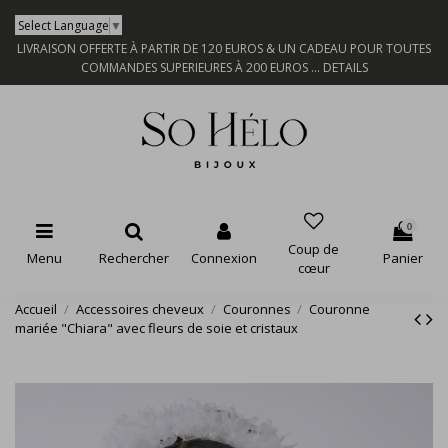
Select Language
▼
LIVRAISON OFFERTE À PARTIR DE 120 EUROS & UN CADEAU POUR TOUTES
COMMANDES SUPERIEURES À 200 EUROS ...
DETAILS
0
Coup de
Menu
Rechercher
Connexion
Panier
cœur
Accueil
Accessoires cheveux
Couronnes
Couronne
mariée "Chiara" avec fleurs de soie et cristaux