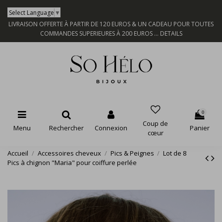
Select Language
▼
LIVRAISON OFFERTE À PARTIR DE 120 EUROS & UN CADEAU POUR TOUTES
COMMANDES SUPERIEURES À 200 EUROS ...
DETAILS
0
Coup de
Menu
Rechercher
Connexion
Panier
cœur
Accueil
Accessoires cheveux
Pics & Peignes
Lot de 8
Pics à chignon "Maria" pour coiffure perlée