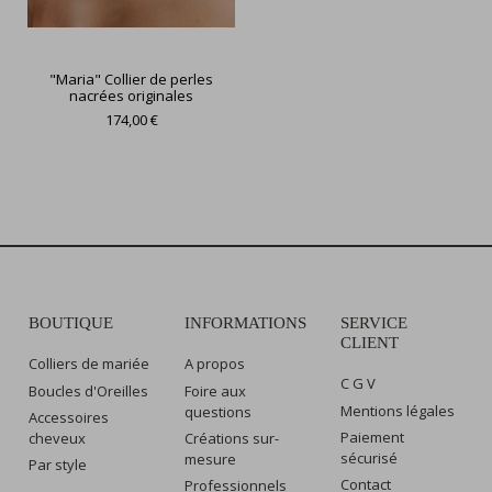
"Maria" Collier de perles
nacrées originales
174,00 €
BOUTIQUE
INFORMATIONS
SERVICE
CLIENT
Colliers de mariée
A propos
C G V
Boucles d'Oreilles
Foire aux
Mentions légales
questions
Accessoires
Paiement
cheveux
Créations sur-
sécurisé
mesure
Par style
Contact
Professionnels