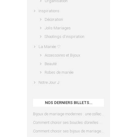
Organisation
Inspirations
Décoration
Jolis Mariages
Shootings d'inspiration
La Mariée ♡
Accessoires et Bijoux
Beauté
Robes de mariée
Notre Jour J
NOS DERNIERS BILLETS…
Bijoux de mariage modernes : une collection pensée pour les mariées d’aujourd’hui
Comment choisir ses boucles d’oreilles de mariée en fonction de sa coiffure ?
Comment choisir ses bijoux de mariage en fonction de sa robe ?