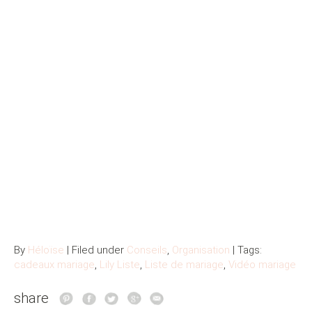
By
Héloïse
| Filed under
Conseils
,
Organisation
| Tags:
cadeaux mariage
,
Lily Liste
,
Liste de mariage
,
Vidéo mariage
share