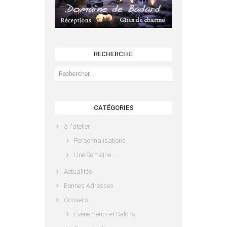
RECHERCHE:
Rechercher :
CATÉGORIES
à l'atelier
Personnalisations
Une Semaine …
Actualités
Bonnes Adresses
Conseils
Évènements et Salons