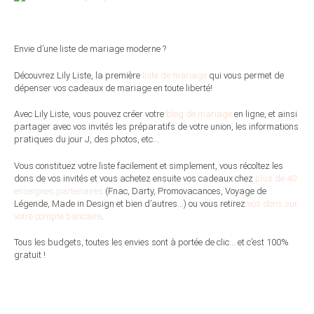
Envie d’une liste de mariage moderne ?
Découvrez Lily Liste,
la première
liste de mariage
qui vous permet de
dépenser vos cadeaux de mariage en toute liberté
!
Avec Lily Liste, vous pouvez créer
votre
blog de mariage
en ligne, et ainsi
partager avec vos invités les préparatifs de votre union, les informations
pratiques du jour J, des photos, etc…
Vous constituez votre liste facilement et simplement, vous récoltez les
dons de vos invités et vous achetez ensuite vos cadeaux chez
plus de 40
enseignes partenaires
(Fnac, Darty, Promovacances, Voyage de
Légende, Made in Design et bien d’autres…) ou vous
retirez
vos dons sur
votre compte bancaire
.
Tous les budgets, toutes les envies sont à portée de clic… et c’est
100%
gratuit
!