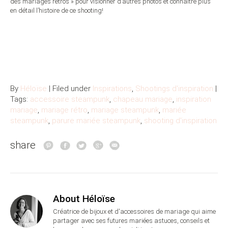
des mariages rétros » pour visionner d’autres photos et connaître plus
en détail l’histoire de ce shooting!
By
Héloïse
| Filed under
Inspirations
,
Shootings d'inspiration
|
Tags:
accessoire steampunk
,
chapeau mariage
,
inspiration
mariage
,
mariage rétro
,
mariage steampunk
,
mariée
steampunk
,
parure mariée steampunk
,
shooting d'inspiration
share
About Héloïse
Créatrice de bijoux et d'accessoires de mariage qui aime
partager avec ses futures mariées astuces, conseils et