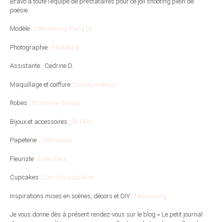
Bravo à toute l’équipe de prestataires pour ce joli shooting plein de
poésie.
Modèle :
Melianwing (Fany D)
Photographie :
Modaliza
Assistante : Cedrine D.
Maquillage et coiffure :
Suany makeup
Robes :
Princesse du cap
Bijoux et accessoires :
So Hélo
Papeterie :
Lyllcreation
Fleuriste :
Eden Fleur
Cupcakes :
Candy’s cupcakes
Inspirations mises en scènes, décors et DIY :
Melianwing
Je vous donne dès à présent rendez-vous sur le blog « Le petit journal