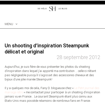
MENU
SKIP
TO
CONTENT
Un shooting d’inspiration Steampunk
délicat et original
28 septembre 2012
Aujourd’hui, je suis fière de vous présenter les photos du shooting
d’inspiration dans lequel j’ai apporté ma contribution … celle-ci n’étant
pas négligeable puisqu’il s’agissait des accessoires cheveux et des
bijoux d’une jolie mariée Steampunk!
Il y a quelques moi de cela, Fany D. blogueuse chez «
Le Petit journal des
mariage rétro
» me contactait pour participer à un shooting d’inspiration
jamais vu en France… Le courant Steampunk étant plus connu aux
Etats-Unis mais possède néamoins de nombreux fans en France.