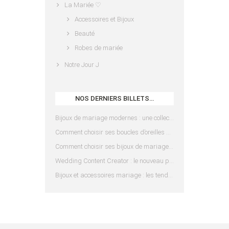
La Mariée ♡
Accessoires et Bijoux
Beauté
Robes de mariée
Notre Jour J
NOS DERNIERS BILLETS…
Bijoux de mariage modernes : une collection pensée pour les mariées d’aujourd’hui
Comment choisir ses boucles d’oreilles de mariée en fonction de sa coiffure ?
Comment choisir ses bijoux de mariage en fonction de sa robe ?
Wedding Content Creator : le nouveau prestataire indispensable pour votre mariage
Bijoux et accessoires mariage : les tendances 2025