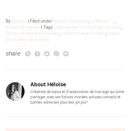
By
Héloïse
| Filed under
Bonnes Adresses
,
La Mariée ♡
,
Robes de mariée
| Tags:
robe mariée confidentiel création
,
Robes de mariée Bordeaux
,
robes de mariée rétro
,
robes
de mariée sur-mesure
share
About Héloïse
Créatrice de bijoux et d'accessoires de mariage qui aime
partager avec ses futures mariées astuces, conseils et
bonnes adresses pour leur joli jour!