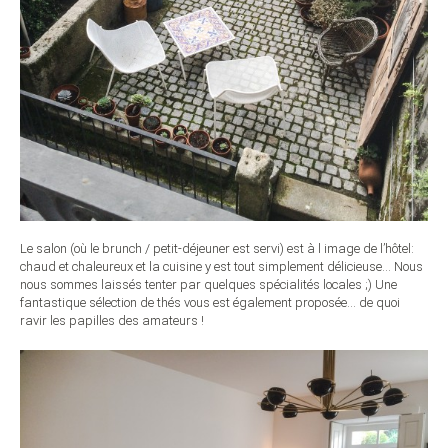
Le salon (où le brunch / petit-déjeuner est servi) est à l image de l’hôtel:
chaud et chaleureux et la cuisine y est tout simplement délicieuse… Nous
nous sommes laissés tenter par quelques spécialités locales ;) Une
fantastique sélection de thés vous est également proposée… de quoi
ravir les papilles des amateurs !