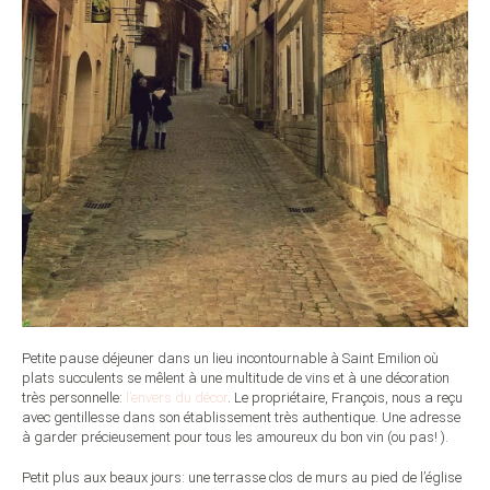
Petite pause déjeuner dans un lieu incontournable à Saint Emilion où
plats succulents se mêlent à une multitude de vins et à une décoration
très personnelle:
l’envers du décor
. Le propriétaire, François, nous a reçu
avec gentillesse dans son établissement très authentique. Une adresse
à garder précieusement pour tous les amoureux du bon vin (ou pas! ).
Petit plus aux beaux jours: une terrasse clos de murs au pied de l’église