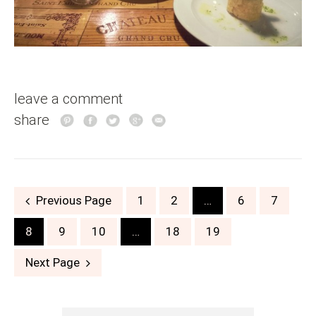
leave a comment
share
Posts
Previous Page
1
2
…
6
7
navigation
8
9
10
…
18
19
Next Page