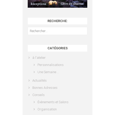
RECHERCHE:
Rechercher :
CATÉGORIES
à l'atelier
Personnalisations
Une Semaine …
Actualités
Bonnes Adresses
Conseils
Évènements et Salons
Organisation