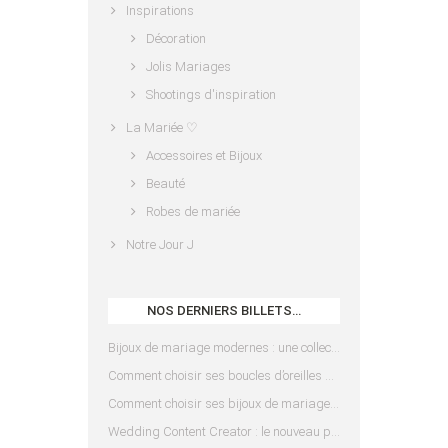
Inspirations
Décoration
Jolis Mariages
Shootings d'inspiration
La Mariée ♡
Accessoires et Bijoux
Beauté
Robes de mariée
Notre Jour J
NOS DERNIERS BILLETS…
Bijoux de mariage modernes : une collection pensée pour les mariées d’aujourd’hui
Comment choisir ses boucles d’oreilles de mariée en fonction de sa coiffure ?
Comment choisir ses bijoux de mariage en fonction de sa robe ?
Wedding Content Creator : le nouveau prestataire indispensable pour votre mariage