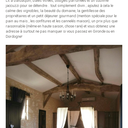
Lit à baldaquin, baies vitrées, bougies parfumées et un sublime
jaccuzzi pour se détendre… tout simplement divin ; ajoutez à cela le
calme des vignobles, la beauté du domaine, la gentillesse des
propriétaires et un petit déjeuner gourmand (mention spéciale pour le
pain au maïs , les confitures et les cannelés maison), un prix plus que
raisonnable (même en haute saison, chose rare) et vous obtenez une
adresse à surtout ne pas manquer si vous passez en Gironde ou en
Dordogne!