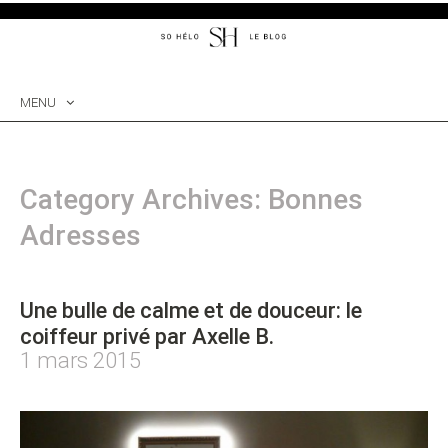
MENU
SKIP
TO
CONTENT
Category Archives: Bonnes
Adresses
Une bulle de calme et de douceur: le
coiffeur privé par Axelle B.
1 mars 2015